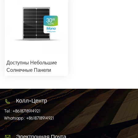
Доступны Небольшие
Солнечные Панели
Мощностью 30 Вт,
Изготавливаемые На
Заказ.
Колл-Центр
Tel :
+8618718914921
Whatsapp :
+8618718914921
Электронная Почта